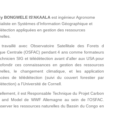
dy BONGWELE IS'AKAALA
est ingénieur Agronome
ialiste en Systèmes d'Information Géographique et
détection appliquées en gestion des ressources
relles.
 travaillé avec Observatoire Satellitale des Forets d
ique Centrale (OSFAC) pendant 4 ans comme formateurs
echnicien SIG et télédétection avant d'aller aux USA pour
ofondir ces connaissances en gestion des ressources
relles, le changement climatique, et les application
cées de télédétection (suivi du couvert forestier par
détection) a l'Université de Cornell.
ellement, il est Responsable Technique du Projet Carbon
 and Model de WWF Allemagne au sein de l'OSFAC.
onserver les ressources naturelles du Bassin du Congo en