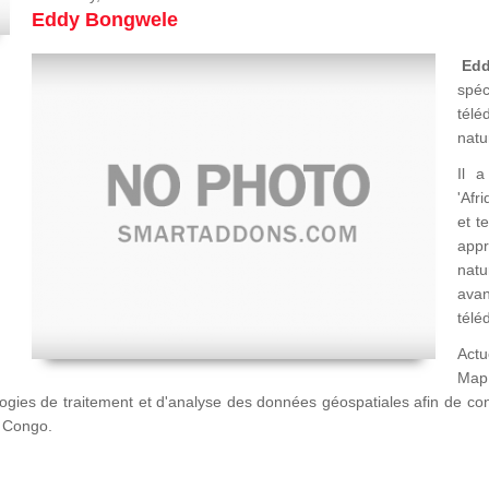
Eddy Bongwele
Ed
spéc
télé
natu
Il a
'Afr
et t
appr
natu
avan
télé
Actu
Map
logies de traitement et d'analyse des données géospatiales afin de c
u Congo.