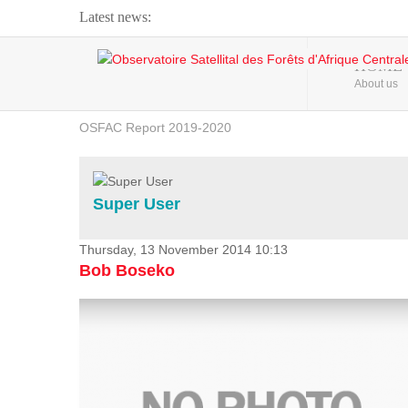
Latest news:
Webinar about Large Scale Monitoring and Land ...
HOME
About us
OSFAC Video - Addressing climate change from the ...
OSFAC Report 2019-2020
OSFAC Flyer 2020
Flooding and Erosion in Kinshasa - Open Cities ...
Super User
Thursday, 13 November 2014 10:13
Bob Boseko