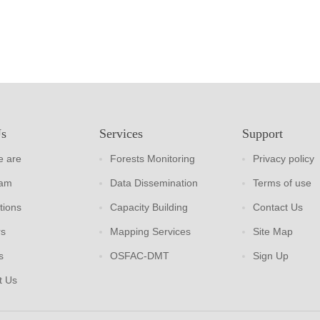
Us
Services
Support
 are
Forests Monitoring
Privacy policy
eam
Data Dissemination
Terms of use
tions
Capacity Building
Contact Us
rs
Mapping Services
Site Map
s
OSFAC-DMT
Sign Up
t Us