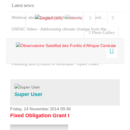
Latest news:
Webinar about Large Scale Monitoring and Land ...
OSFAC Video - Addressing climate change from the ...
Photo Gallery
OSFAC Report 2019-2020
OSFAC Flyer 2020
Flooding and Erosion in Kinshasa - Open Cities ...
Home
Data & Products
Services
Super User
Projects
News & Stories
Friday, 14 November 2014 09:36
Fixed Obligation Grant I