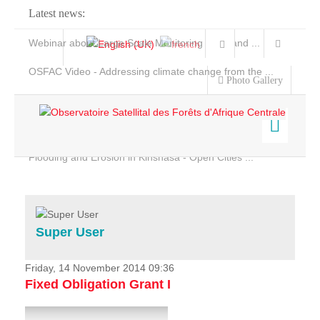
Latest news:
Webinar about Large Scale Monitoring and Land ...
OSFAC Video - Addressing climate change from the ...
Photo Gallery
OSFAC Report 2019-2020
OSFAC Flyer 2020
Flooding and Erosion in Kinshasa - Open Cities ...
Home
Data & Products
Services
Super User
Projects
News & Stories
Friday, 14 November 2014 09:36
Fixed Obligation Grant I