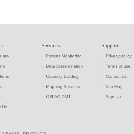
Us
Services
Support
 are
Forests Monitoring
Privacy policy
eam
Data Dissemination
Terms of use
tions
Capacity Building
Contact Us
rs
Mapping Services
Site Map
s
OSFAC-DMT
Sign Up
t Us
 KINSHASA - DR CONGO