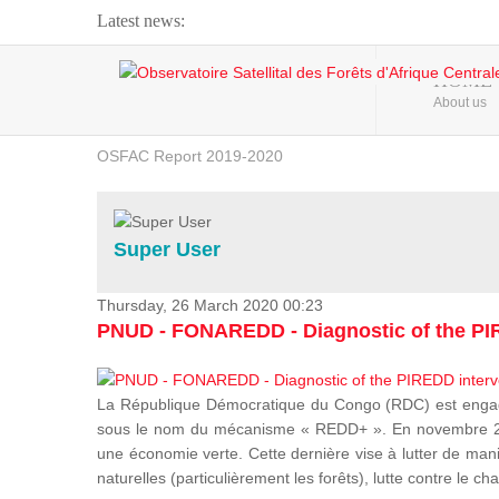
Latest news:
Webinar about Large Scale Monitoring and Land ...
HOME
About us
OSFAC Video - Addressing climate change from the ...
OSFAC Report 2019-2020
OSFAC Flyer 2020
Flooding and Erosion in Kinshasa - Open Cities ...
Super User
Thursday, 26 March 2020 00:23
PNUD - FONAREDD - Diagnostic of the PIR
La République Démocratique du Congo (RDC) est engagée
sous le nom du mécanisme « REDD+ ». En novembre 2012
une économie verte. Cette dernière vise à lutter de mani
naturelles (particulièrement les forêts), lutte contre l