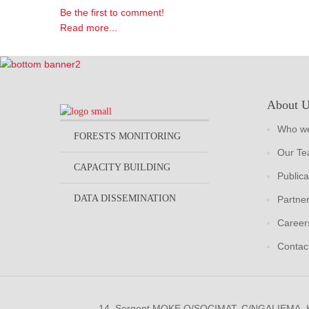
Be the first to comment!
Read more...
About 
Who we
FORESTS MONITORING
Our T
CAPACITY BUILDING
Publica
DATA DISSEMINATION
Partne
Career
Contac
14, Sergent MOKE Q/SOCIMAT, C/NGALIEMA.