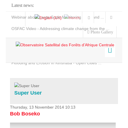
Latest news:
Webinar about Large Scale Monitoring and Land ...
OSFAC Video - Addressing climate change from the ...
Photo Gallery
OSFAC Report 2019-2020
OSFAC Flyer 2020
Flooding and Erosion in Kinshasa - Open Cities ...
Home
Data & Products
Services
Super User
Projects
News & Stories
Thursday, 13 November 2014 10:13
Bob Boseko