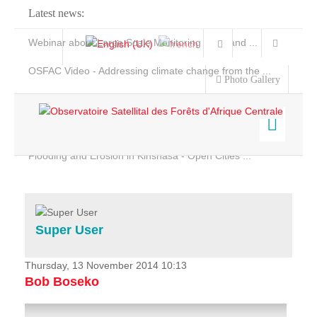
Latest news:
Webinar about Large Scale Monitoring and Land ...
OSFAC Video - Addressing climate change from the ...
Photo Gallery
OSFAC Report 2019-2020
OSFAC Flyer 2020
Flooding and Erosion in Kinshasa - Open Cities ...
Home
Data & Products
Services
Super User
Projects
News & Stories
Thursday, 13 November 2014 10:13
Bob Boseko