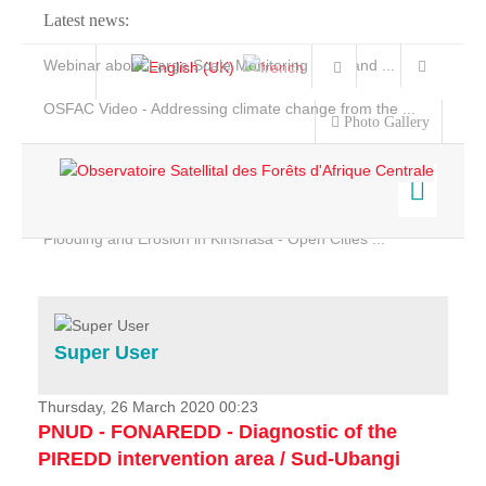
Latest news:
Webinar about Large Scale Monitoring and Land ...
OSFAC Video - Addressing climate change from the ...
Photo Gallery
OSFAC Report 2019-2020
OSFAC Flyer 2020
Flooding and Erosion in Kinshasa - Open Cities ...
Home
Data & Products
Services
Super User
Projects
News & Stories
Thursday, 26 March 2020 00:23
PNUD - FONAREDD - Diagnostic of the
PIREDD intervention area / Sud-Ubangi