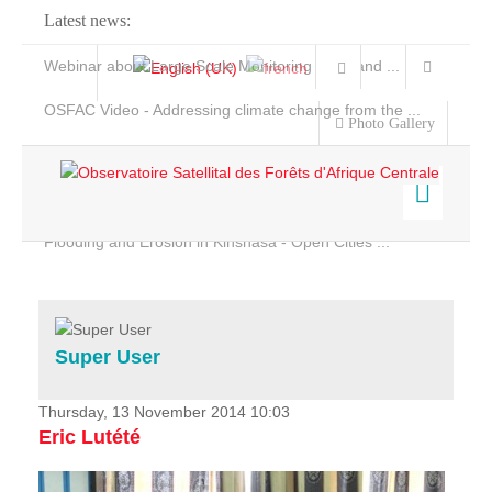
Latest news:
Webinar about Large Scale Monitoring and Land ...
OSFAC Video - Addressing climate change from the ...
Photo Gallery
OSFAC Report 2019-2020
OSFAC Flyer 2020
Flooding and Erosion in Kinshasa - Open Cities ...
Home
Data & Products
Services
Super User
Projects
News & Stories
Thursday, 13 November 2014 10:03
Eric Lutété