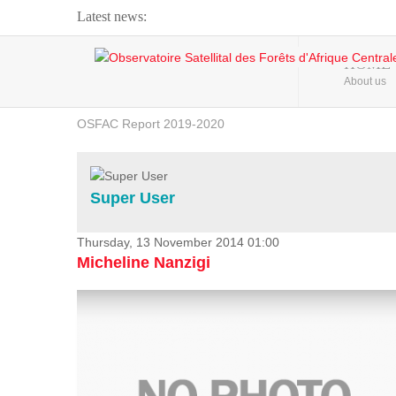
Latest news:
Webinar about Large Scale Monitoring and Land ...
HOME
About us
OSFAC Video - Addressing climate change from the ...
OSFAC Report 2019-2020
OSFAC Flyer 2020
Flooding and Erosion in Kinshasa - Open Cities ...
Super User
Thursday, 13 November 2014 01:00
Micheline Nanzigi