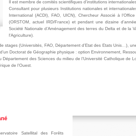
Il est membre de comités scientifiques d’institutions international
Consultant pour plusieurs Institutions nationales et internati
International (ACDI), FAO, UICN), Chercheur Associé à l’Office
(ORSTOM, actuel IRD/France) et pendant une dizaine d’année
Société Nationale d’Aménagement des terres du Delta et de la V
l'Agriculture).
ns de stages (Universités, FAO, Département d’Etat des Etats Unis…), 
re d’un Doctorat de Géographie physique : option Environnement, Ressour
u Département des Sciences du milieu de l’Université Catholique de L
frique de l’Ouest.
ané
ervatoire Satellital des Forêts