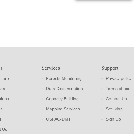
Us
Services
Support
 are
Forests Monitoring
Privacy policy
eam
Data Dissemination
Terms of use
tions
Capacity Building
Contact Us
rs
Mapping Services
Site Map
s
OSFAC-DMT
Sign Up
t Us