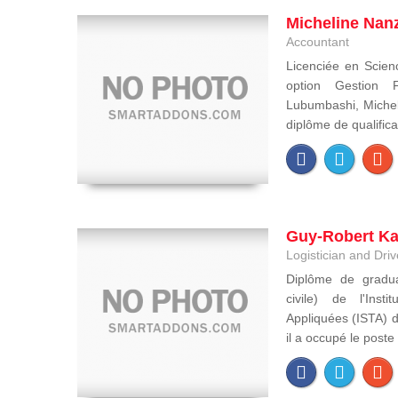
Micheline Nanz
Accountant
Licenciée en Scien
option Gestion F
Lubumbashi, Mich
diplôme de qualificat
Guy-Robert K
Logistician and Driv
Diplôme de gradua
civile) de l'Inst
Appliquées (ISTA) 
il a occupé le poste