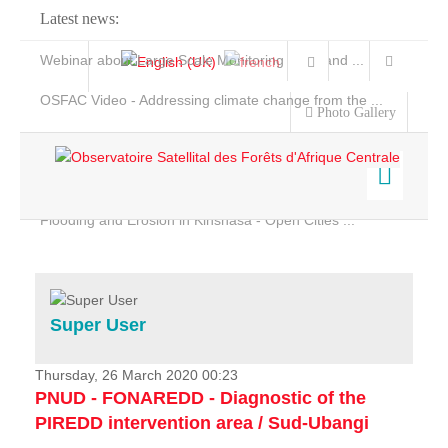
Latest news:
Webinar about Large Scale Monitoring and Land ...
OSFAC Video - Addressing climate change from the ...
Photo Gallery
OSFAC Report 2019-2020
OSFAC Flyer 2020
Flooding and Erosion in Kinshasa - Open Cities ...
Home
Data & Products
Services
Super User
Projects
News & Stories
Thursday, 26 March 2020 00:23
PNUD - FONAREDD - Diagnostic of the
PIREDD intervention area / Sud-Ubangi