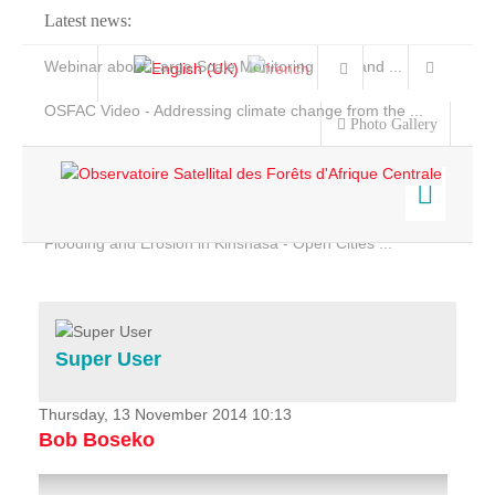
Latest news:
Webinar about Large Scale Monitoring and Land ...
OSFAC Video - Addressing climate change from the ...
Photo Gallery
OSFAC Report 2019-2020
OSFAC Flyer 2020
Flooding and Erosion in Kinshasa - Open Cities ...
Home
Data & Products
Services
Super User
Projects
News & Stories
Thursday, 13 November 2014 10:13
Bob Boseko