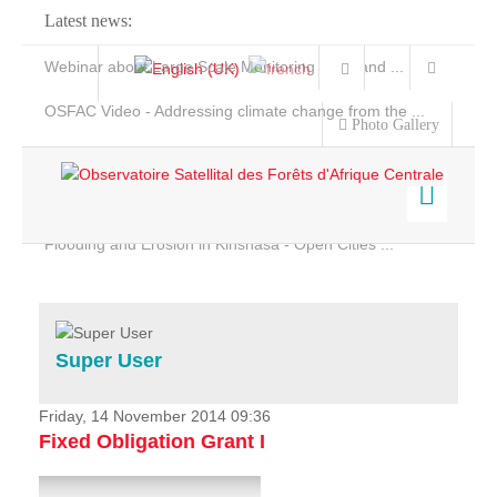
Latest news:
Webinar about Large Scale Monitoring and Land ...
OSFAC Video - Addressing climate change from the ...
Photo Gallery
OSFAC Report 2019-2020
OSFAC Flyer 2020
Flooding and Erosion in Kinshasa - Open Cities ...
Home
Data & Products
Services
Super User
Projects
News & Stories
Friday, 14 November 2014 09:36
Fixed Obligation Grant I