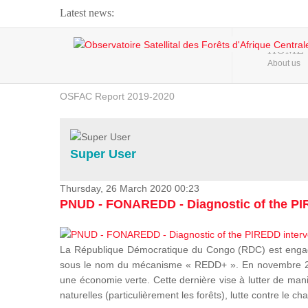
Latest news:
Webinar about Large Scale Monitoring and Land ...
HOME
About us
OSFAC Video - Addressing climate change from the ...
OSFAC Report 2019-2020
OSFAC Flyer 2020
Flooding and Erosion in Kinshasa - Open Cities ...
Super User
Thursday, 26 March 2020 00:23
PNUD - FONAREDD - Diagnostic of the PIR
La République Démocratique du Congo (RDC) est engagée
sous le nom du mécanisme « REDD+ ». En novembre 2012
une économie verte. Cette dernière vise à lutter de mani
naturelles (particulièrement les forêts), lutte contre l