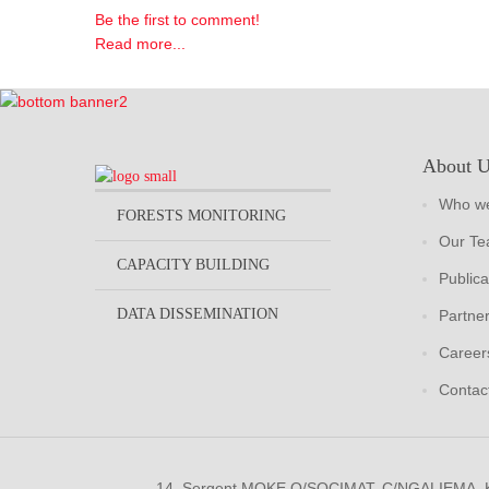
Be the first to comment!
Read more...
About 
Who we
FORESTS MONITORING
Our T
CAPACITY BUILDING
Publica
DATA DISSEMINATION
Partne
Career
Contac
14, Sergent MOKE Q/SOCIMAT, C/NGALIEMA.