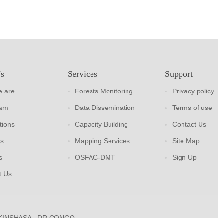
Us
Services
Support
 are
Forests Monitoring
Privacy policy
eam
Data Dissemination
Terms of use
tions
Capacity Building
Contact Us
rs
Mapping Services
Site Map
s
OSFAC-DMT
Sign Up
t Us
 KINSHASA - DR CONGO