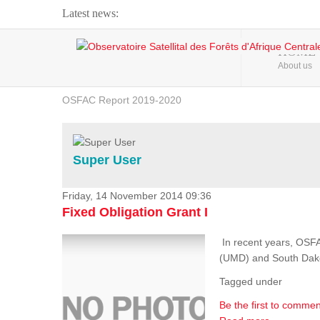
Latest news:
Webinar about Large Scale Monitoring and Land ...
HOME
About us
OSFAC Video - Addressing climate change from the ...
OSFAC Report 2019-2020
OSFAC Flyer 2020
Flooding and Erosion in Kinshasa - Open Cities ...
Super User
Friday, 14 November 2014 09:36
Fixed Obligation Grant I
In recent years, OSF
(UMD) and South Dakota
Tagged under
Be the first to commen