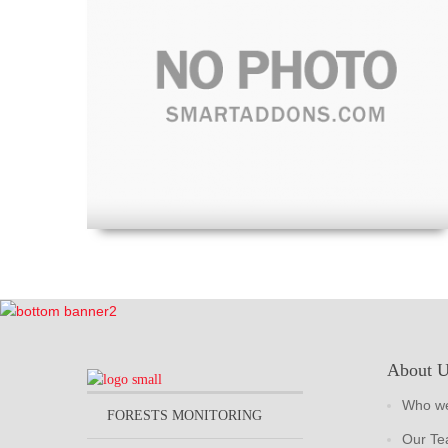
About 
Who we
FORESTS MONITORING
Our T