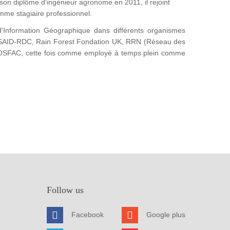
on diplôme d'ingénieur agronome en 2011, il rejoint
omme stagiaire professionnel.
'Information Géographique dans différents organismes
SAID-RDC, Rain Forest Fondation UK, RRN (Réseau des
 l'OSFAC, cette fois comme employé à temps plein comme
Follow us
Facebook
Google plus