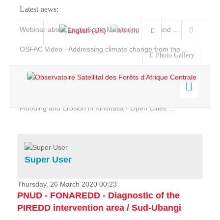
Latest news:
Webinar about Large Scale Monitoring and Land ...
OSFAC Video - Addressing climate change from the ...
Photo Gallery
OSFAC Report 2019-2020
OSFAC Flyer 2020
Flooding and Erosion in Kinshasa - Open Cities ...
Home
Data & Products
Services
Super User
Projects
News & Stories
Thursday, 26 March 2020 00:23
PNUD - FONAREDD - Diagnostic of the
PIREDD intervention area / Sud-Ubangi