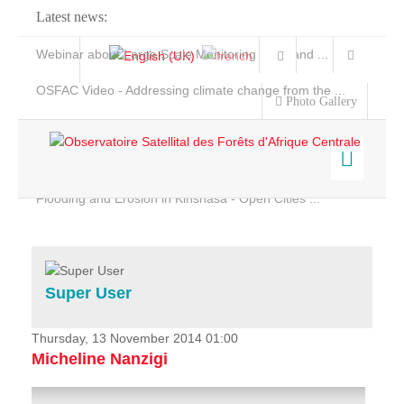
Latest news:
Webinar about Large Scale Monitoring and Land ...
OSFAC Video - Addressing climate change from the ...
Photo Gallery
OSFAC Report 2019-2020
OSFAC Flyer 2020
Flooding and Erosion in Kinshasa - Open Cities ...
Home
Data & Products
Services
Super User
Projects
News & Stories
Thursday, 13 November 2014 01:00
Micheline Nanzigi