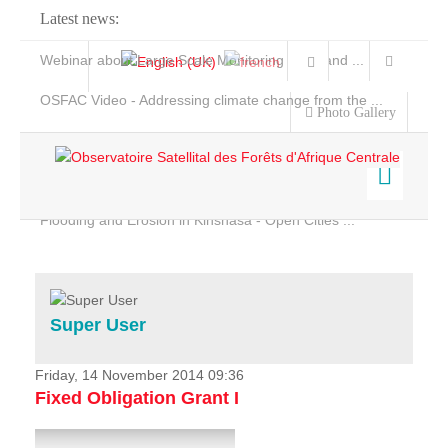
Latest news:
Webinar about Large Scale Monitoring and Land ...
OSFAC Video - Addressing climate change from the ...
Photo Gallery
OSFAC Report 2019-2020
OSFAC Flyer 2020
Flooding and Erosion in Kinshasa - Open Cities ...
Home
Data & Products
Services
Super User
Projects
News & Stories
Friday, 14 November 2014 09:36
Fixed Obligation Grant I