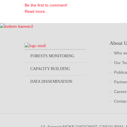
Be the first to comment!
Read more...
About 
Who we
FORESTS MONITORING
Our T
CAPACITY BUILDING
Publica
DATA DISSEMINATION
Partne
Career
Contac
14, Sergent MOKE Q/SOCIMAT, C/NGALIEMA.