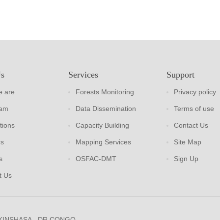
Us
Services
Support
 are
Forests Monitoring
Privacy policy
eam
Data Dissemination
Terms of use
tions
Capacity Building
Contact Us
rs
Mapping Services
Site Map
s
OSFAC-DMT
Sign Up
t Us
 KINSHASA - DR CONGO