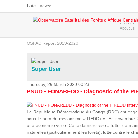
Latest news:
Webinar about Large Scale Monitoring and Land ...
HOME
About us
OSFAC Video - Addressing climate change from the ...
OSFAC Report 2019-2020
OSFAC Flyer 2020
Flooding and Erosion in Kinshasa - Open Cities ...
Super User
Thursday, 26 March 2020 00:23
PNUD - FONAREDD - Diagnostic of the PIR
La République Démocratique du Congo (RDC) est engagée
sous le nom du mécanisme « REDD+ ». En novembre 2012
une économie verte. Cette dernière vise à lutter de mani
naturelles (particulièrement les forêts), lutte contre l