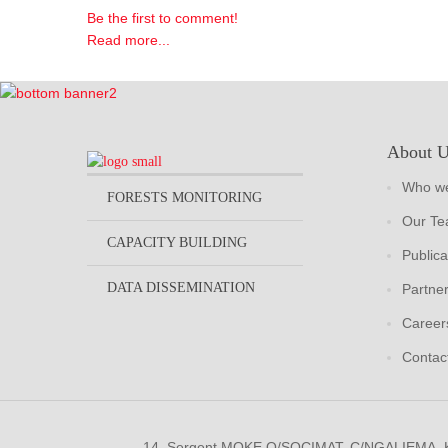
Be the first to comment!
Read more...
About 
Who we
FORESTS MONITORING
Our T
CAPACITY BUILDING
Publica
DATA DISSEMINATION
Partne
Career
Contac
14, Sergent MOKE Q/SOCIMAT, C/NGALIEMA.