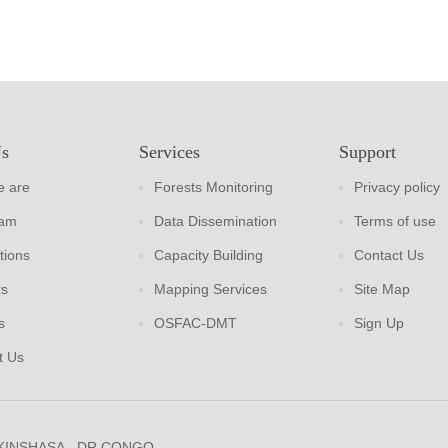
Us
Services
Support
 are
Forests Monitoring
Privacy policy
eam
Data Dissemination
Terms of use
tions
Capacity Building
Contact Us
rs
Mapping Services
Site Map
s
OSFAC-DMT
Sign Up
t Us
 KINSHASA - DR CONGO