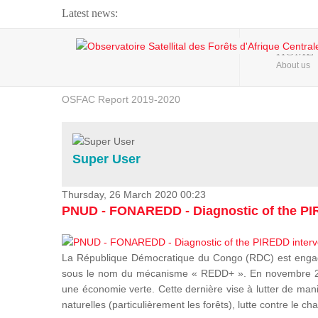
Latest news:
Webinar about Large Scale Monitoring and Land ...
HOME
About us
OSFAC Video - Addressing climate change from the ...
OSFAC Report 2019-2020
OSFAC Flyer 2020
Flooding and Erosion in Kinshasa - Open Cities ...
Super User
Thursday, 26 March 2020 00:23
PNUD - FONAREDD - Diagnostic of the PIR
La République Démocratique du Congo (RDC) est engagée
sous le nom du mécanisme « REDD+ ». En novembre 2012
une économie verte. Cette dernière vise à lutter de mani
naturelles (particulièrement les forêts), lutte contre l