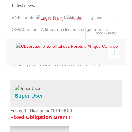
Latest news:
Webinar about Large Scale Monitoring and Land ...
OSFAC Video - Addressing climate change from the ...
Photo Gallery
OSFAC Report 2019-2020
OSFAC Flyer 2020
Flooding and Erosion in Kinshasa - Open Cities ...
Home
Data & Products
Services
Super User
Projects
News & Stories
Friday, 14 November 2014 09:36
Fixed Obligation Grant I