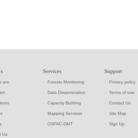
Us
Services
Support
 are
Forests Monitoring
Privacy policy
eam
Data Dissemination
Terms of use
tions
Capacity Building
Contact Us
rs
Mapping Services
Site Map
s
OSFAC-DMT
Sign Up
t Us