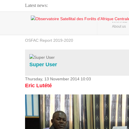
Latest news:
Webinar about Large Scale Monitoring and Land ...
HOME
About us
OSFAC Video - Addressing climate change from the ...
OSFAC Report 2019-2020
OSFAC Flyer 2020
Flooding and Erosion in Kinshasa - Open Cities ...
Super User
Thursday, 13 November 2014 10:03
Eric Lutété