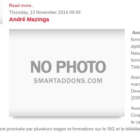
Read more...
Thursday, 13 November 2014 09:45
André Mazinga
An
form
dipl
Natu
form
Télé
Ava
mars
Dir
(DSN
Auss
Coop
le c
st ponctuée par plusieurs stages et formations sur le SIG et la télédé