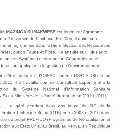
dré MAZINGA KUMAKWESE
est Ingénieur Agronome
é à l'Université de Kinshasa. En 2005, Il obtint son
ôme en agronomie dans la filière Gestion des Ressources
relles, option Faune et Flore. Il a ensuite suivi plusieurs
ations en Systèmes d'Information Géographique et
détection appliqués à la gestion de l’environnement.
nt d'être engagé à l'OSFAC comme RS/GIS Officer en
 2011, il a travaillé comme Consultant Expert SIG à la
ection du Système National d'Information Sanitaire
IS) du Ministère de la Santé durant un an (2010-2011).
i, il a géré pendant deux ans la cellule SIG de la
ération Technique Belge (CTB) entre 2008 et 2010 dans
adre du projet PREPICO (Programme de Réhabilitation et
tection aux Etats Unis, au Brésil, au Kenya, en République