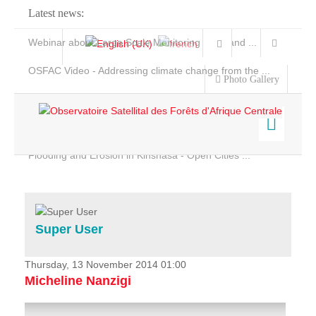
Latest news:
Webinar about Large Scale Monitoring and Land ...
OSFAC Video - Addressing climate change from the ...
Photo Gallery
OSFAC Report 2019-2020
OSFAC Flyer 2020
Flooding and Erosion in Kinshasa - Open Cities ...
Home
Data & Products
Services
Super User
Projects
News & Stories
Thursday, 13 November 2014 01:00
Micheline Nanzigi