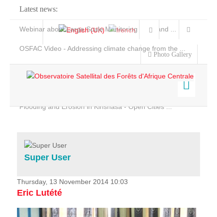
Latest news:
Webinar about Large Scale Monitoring and Land ...
OSFAC Video - Addressing climate change from the ...
Photo Gallery
OSFAC Report 2019-2020
OSFAC Flyer 2020
Flooding and Erosion in Kinshasa - Open Cities ...
Home
Data & Products
Services
Super User
Projects
News & Stories
Thursday, 13 November 2014 10:03
Eric Lutété