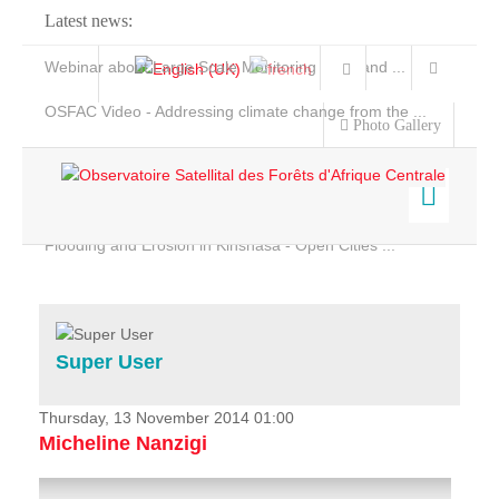
Latest news:
Webinar about Large Scale Monitoring and Land ...
OSFAC Video - Addressing climate change from the ...
Photo Gallery
OSFAC Report 2019-2020
OSFAC Flyer 2020
Flooding and Erosion in Kinshasa - Open Cities ...
Home
Data & Products
Services
Super User
Projects
News & Stories
Thursday, 13 November 2014 01:00
Micheline Nanzigi