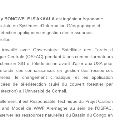
dy BONGWELE IS'AKAALA
est ingénieur Agronome
ialiste en Systèmes d'Information Géographique et
détection appliquées en gestion des ressources
relles.
 travaillé avec Observatoire Satellitale des Forets d
ique Centrale (OSFAC) pendant 4 ans comme formateurs
echnicien SIG et télédétection avant d'aller aux USA pour
ofondir ces connaissances en gestion des ressources
relles, le changement climatique, et les application
cées de télédétection (suivi du couvert forestier par
détection) a l'Université de Cornell.
ellement, il est Responsable Technique du Projet Carbon
 and Model de WWF Allemagne au sein de l'OSFAC.
onserver les ressources naturelles du Bassin du Congo en