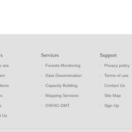
Us
Services
Support
 are
Forests Monitoring
Privacy policy
eam
Data Dissemination
Terms of use
tions
Capacity Building
Contact Us
rs
Mapping Services
Site Map
s
OSFAC-DMT
Sign Up
t Us