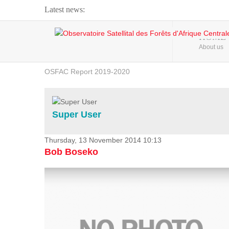
Latest news:
Webinar about Large Scale Monitoring and Land ...
HOME
About us
OSFAC Video - Addressing climate change from the ...
OSFAC Report 2019-2020
OSFAC Flyer 2020
Flooding and Erosion in Kinshasa - Open Cities ...
Super User
Thursday, 13 November 2014 10:13
Bob Boseko