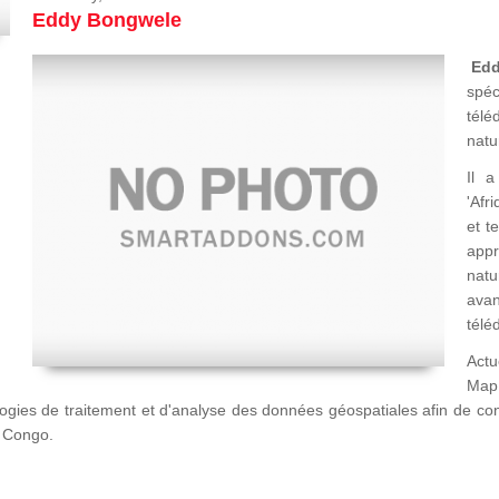
Eddy Bongwele
Ed
spéc
télé
natu
Il a
'Afr
et t
appr
natu
avan
télé
Actu
Map
logies de traitement et d'analyse des données géospatiales afin de c
u Congo.