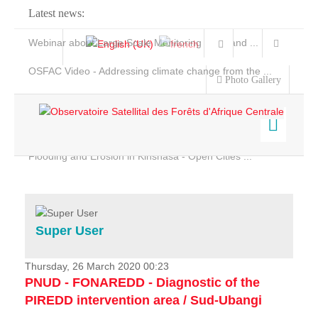
Latest news:
Webinar about Large Scale Monitoring and Land ...
OSFAC Video - Addressing climate change from the ...
Photo Gallery
OSFAC Report 2019-2020
OSFAC Flyer 2020
Flooding and Erosion in Kinshasa - Open Cities ...
Home
Data & Products
Services
Super User
Projects
News & Stories
Thursday, 26 March 2020 00:23
PNUD - FONAREDD - Diagnostic of the
PIREDD intervention area / Sud-Ubangi