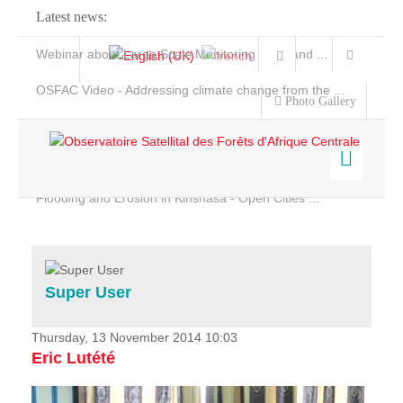
Latest news:
Webinar about Large Scale Monitoring and Land ...
OSFAC Video - Addressing climate change from the ...
Photo Gallery
OSFAC Report 2019-2020
OSFAC Flyer 2020
Flooding and Erosion in Kinshasa - Open Cities ...
Home
Data & Products
Services
Super User
Projects
News & Stories
Thursday, 13 November 2014 10:03
Eric Lutété