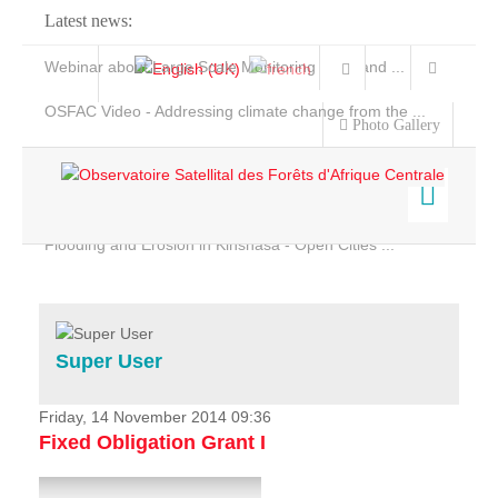
Latest news:
Webinar about Large Scale Monitoring and Land ...
OSFAC Video - Addressing climate change from the ...
Photo Gallery
OSFAC Report 2019-2020
OSFAC Flyer 2020
Flooding and Erosion in Kinshasa - Open Cities ...
Home
Data & Products
Services
Super User
Projects
News & Stories
Friday, 14 November 2014 09:36
Fixed Obligation Grant I