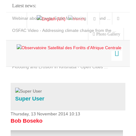
Latest news:
Webinar about Large Scale Monitoring and Land ...
OSFAC Video - Addressing climate change from the ...
Photo Gallery
OSFAC Report 2019-2020
OSFAC Flyer 2020
Flooding and Erosion in Kinshasa - Open Cities ...
Home
Data & Products
Services
Super User
Projects
News & Stories
Thursday, 13 November 2014 10:13
Bob Boseko