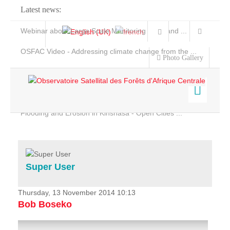
Latest news:
Webinar about Large Scale Monitoring and Land ...
OSFAC Video - Addressing climate change from the ...
Photo Gallery
OSFAC Report 2019-2020
OSFAC Flyer 2020
Flooding and Erosion in Kinshasa - Open Cities ...
Home
Data & Products
Services
Super User
Projects
News & Stories
Thursday, 13 November 2014 10:13
Bob Boseko