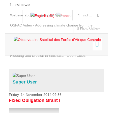
Latest news:
Webinar about Large Scale Monitoring and Land ...
OSFAC Video - Addressing climate change from the ...
Photo Gallery
OSFAC Report 2019-2020
OSFAC Flyer 2020
Flooding and Erosion in Kinshasa - Open Cities ...
Home
Data & Products
Services
Super User
Projects
News & Stories
Friday, 14 November 2014 09:36
Fixed Obligation Grant I