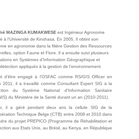
dré MAZINGA KUMAKWESE
est Ingénieur Agronome
é à l'Université de Kinshasa. En 2005, Il obtint son
ôme en agronomie dans la filière Gestion des Ressources
relles, option Faune et Flore. Il a ensuite suivi plusieurs
ations en Systèmes d'Information Géographique et
détection appliqués à la gestion de l’environnement.
nt d'être engagé à l'OSFAC comme RS/GIS Officer en
 2011, il a travaillé comme Consultant Expert SIG à la
ection du Système National d'Information Sanitaire
IS) du Ministère de la Santé durant un an (2010-2011).
i, il a géré pendant deux ans la cellule SIG de la
ération Technique Belge (CTB) entre 2008 et 2010 dans
adre du projet PREPICO (Programme de Réhabilitation et
tection aux Etats Unis, au Brésil, au Kenya, en République