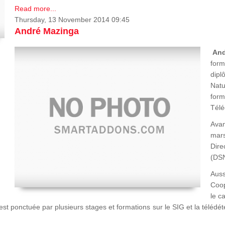
Read more...
Thursday, 13 November 2014 09:45
André Mazinga
An
form
dipl
Natu
form
Télé
Ava
mars
Dir
(DSN
Auss
Coop
le c
st ponctuée par plusieurs stages et formations sur le SIG et la télédé