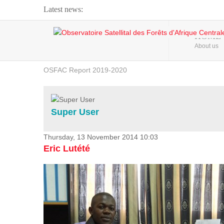
Latest news:
Webinar about Large Scale Monitoring and Land ...
HOME
About us
OSFAC Video - Addressing climate change from the ...
OSFAC Report 2019-2020
OSFAC Flyer 2020
Flooding and Erosion in Kinshasa - Open Cities ...
Super User
Thursday, 13 November 2014 10:03
Eric Lutété