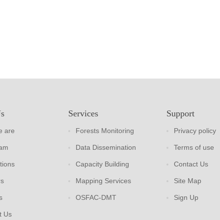
Us
Services
Support
 are
Forests Monitoring
Privacy policy
eam
Data Dissemination
Terms of use
tions
Capacity Building
Contact Us
rs
Mapping Services
Site Map
s
OSFAC-DMT
Sign Up
t Us