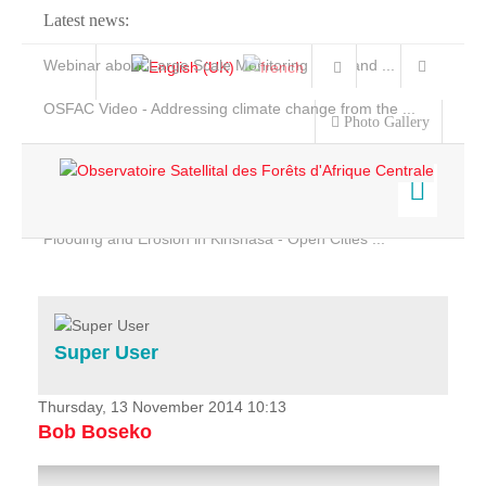
Latest news:
Webinar about Large Scale Monitoring and Land ...
OSFAC Video - Addressing climate change from the ...
Photo Gallery
OSFAC Report 2019-2020
OSFAC Flyer 2020
Flooding and Erosion in Kinshasa - Open Cities ...
Home
Data & Products
Services
Super User
Projects
News & Stories
Thursday, 13 November 2014 10:13
Bob Boseko