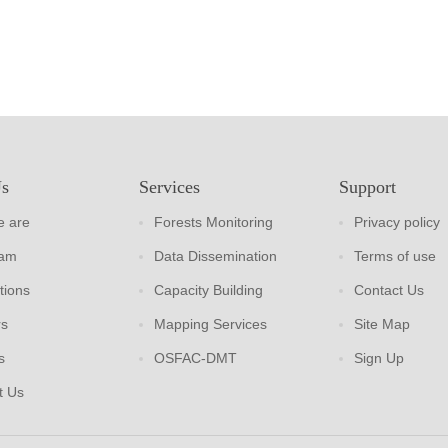
Us
Services
Support
 are
Forests Monitoring
Privacy policy
eam
Data Dissemination
Terms of use
tions
Capacity Building
Contact Us
rs
Mapping Services
Site Map
s
OSFAC-DMT
Sign Up
t Us