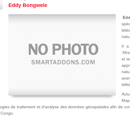
Eddy Bongwele
Ed
spéc
télé
natu
Il a
'Afr
et t
appr
natu
avan
télé
Actu
Map
logies de traitement et d'analyse des données géospatiales afin de c
u Congo.