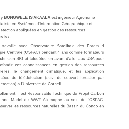
dy BONGWELE IS'AKAALA
est ingénieur Agronome
ialiste en Systèmes d'Information Géographique et
détection appliquées en gestion des ressources
relles.
 travaillé avec Observatoire Satellitale des Forets d
ique Centrale (OSFAC) pendant 4 ans comme formateurs
echnicien SIG et télédétection avant d'aller aux USA pour
ofondir ces connaissances en gestion des ressources
relles, le changement climatique, et les application
cées de télédétection (suivi du couvert forestier par
détection) a l'Université de Cornell.
ellement, il est Responsable Technique du Projet Carbon
 and Model de WWF Allemagne au sein de l'OSFAC.
onserver les ressources naturelles du Bassin du Congo en