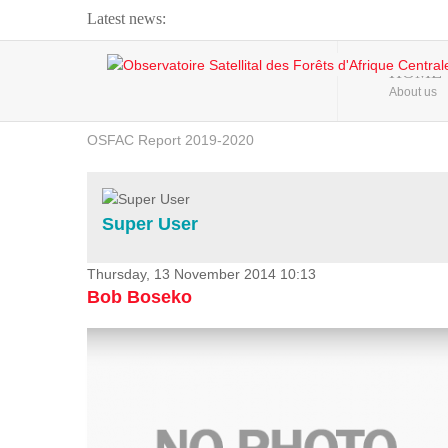
Latest news:
Webinar about Large Scale Monitoring and Land ...
HOME
About us
OSFAC Video - Addressing climate change from the ...
OSFAC Report 2019-2020
OSFAC Flyer 2020
Flooding and Erosion in Kinshasa - Open Cities ...
Super User
Thursday, 13 November 2014 10:13
Bob Boseko