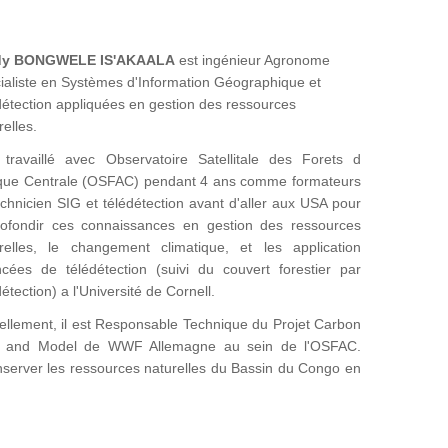
dy BONGWELE IS'AKAALA
est ingénieur Agronome
ialiste en Systèmes d'Information Géographique et
détection appliquées en gestion des ressources
relles.
 travaillé avec Observatoire Satellitale des Forets d
ique Centrale (OSFAC) pendant 4 ans comme formateurs
echnicien SIG et télédétection avant d'aller aux USA pour
ofondir ces connaissances en gestion des ressources
relles, le changement climatique, et les application
cées de télédétection (suivi du couvert forestier par
détection) a l'Université de Cornell.
ellement, il est Responsable Technique du Projet Carbon
 and Model de WWF Allemagne au sein de l'OSFAC.
onserver les ressources naturelles du Bassin du Congo en