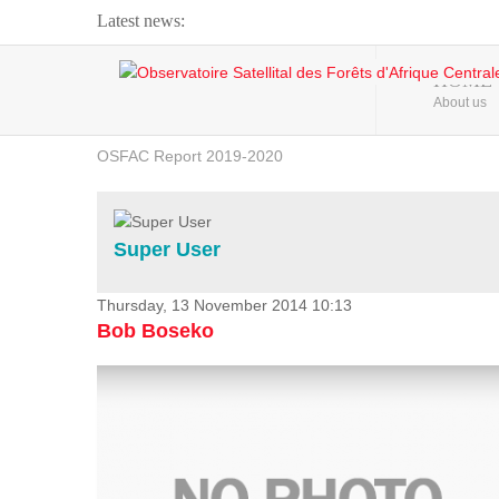
Latest news:
Webinar about Large Scale Monitoring and Land ...
HOME
About us
OSFAC Video - Addressing climate change from the ...
OSFAC Report 2019-2020
OSFAC Flyer 2020
Flooding and Erosion in Kinshasa - Open Cities ...
Super User
Thursday, 13 November 2014 10:13
Bob Boseko