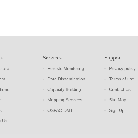
Us
Services
Support
 are
Forests Monitoring
Privacy policy
eam
Data Dissemination
Terms of use
tions
Capacity Building
Contact Us
rs
Mapping Services
Site Map
s
OSFAC-DMT
Sign Up
t Us