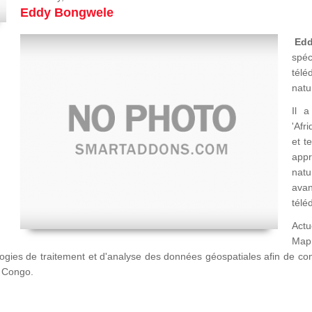
Eddy Bongwele
Ed
spéc
télé
natu
Il a
'Afr
et t
appr
natu
avan
télé
Actu
Map
logies de traitement et d'analyse des données géospatiales afin de c
u Congo.