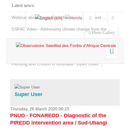
Latest news:
Webinar about Large Scale Monitoring and Land ...
OSFAC Video - Addressing climate change from the ...
Photo Gallery
OSFAC Report 2019-2020
OSFAC Flyer 2020
Flooding and Erosion in Kinshasa - Open Cities ...
Home
Data & Products
Services
Super User
Projects
News & Stories
Thursday, 26 March 2020 00:23
PNUD - FONAREDD - Diagnostic of the
PIREDD intervention area / Sud-Ubangi