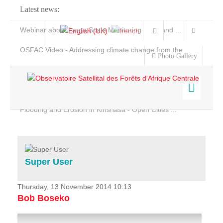
Latest news:
Webinar about Large Scale Monitoring and Land ...
OSFAC Video - Addressing climate change from the ...
Photo Gallery
OSFAC Report 2019-2020
OSFAC Flyer 2020
Flooding and Erosion in Kinshasa - Open Cities ...
Home
Data & Products
Services
Super User
Projects
News & Stories
Thursday, 13 November 2014 10:13
Bob Boseko