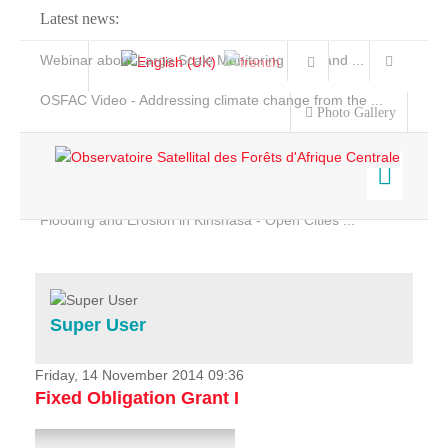
Latest news:
Webinar about Large Scale Monitoring and Land ...
OSFAC Video - Addressing climate change from the ...
Photo Gallery
OSFAC Report 2019-2020
OSFAC Flyer 2020
Flooding and Erosion in Kinshasa - Open Cities ...
Home
Data & Products
Services
Super User
Projects
News & Stories
Friday, 14 November 2014 09:36
Fixed Obligation Grant I