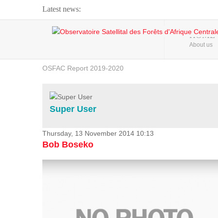
Latest news:
Webinar about Large Scale Monitoring and Land ...
HOME
About us
OSFAC Video - Addressing climate change from the ...
OSFAC Report 2019-2020
OSFAC Flyer 2020
Flooding and Erosion in Kinshasa - Open Cities ...
Super User
Thursday, 13 November 2014 10:13
Bob Boseko