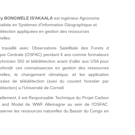
dy BONGWELE IS'AKAALA
est ingénieur Agronome
ialiste en Systèmes d'Information Géographique et
détection appliquées en gestion des ressources
relles.
 travaillé avec Observatoire Satellitale des Forets d
ique Centrale (OSFAC) pendant 4 ans comme formateurs
echnicien SIG et télédétection avant d'aller aux USA pour
ofondir ces connaissances en gestion des ressources
relles, le changement climatique, et les application
cées de télédétection (suivi du couvert forestier par
détection) a l'Université de Cornell.
ellement, il est Responsable Technique du Projet Carbon
 and Model de WWF Allemagne au sein de l'OSFAC.
onserver les ressources naturelles du Bassin du Congo en