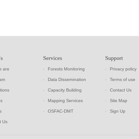
Us
Services
Support
 are
Forests Monitoring
Privacy policy
eam
Data Dissemination
Terms of use
tions
Capacity Building
Contact Us
rs
Mapping Services
Site Map
s
OSFAC-DMT
Sign Up
t Us