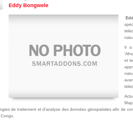
Eddy Bongwele
Ed
spéc
télé
natu
Il a
'Afr
et t
appr
natu
avan
télé
Actu
Map
logies de traitement et d'analyse des données géospatiales afin de c
u Congo.