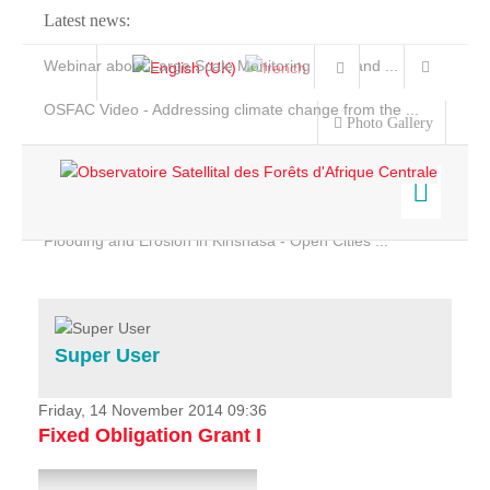
Latest news:
Webinar about Large Scale Monitoring and Land ...
OSFAC Video - Addressing climate change from the ...
Photo Gallery
OSFAC Report 2019-2020
OSFAC Flyer 2020
Flooding and Erosion in Kinshasa - Open Cities ...
Home
Data & Products
Services
Super User
Projects
News & Stories
Friday, 14 November 2014 09:36
Fixed Obligation Grant I