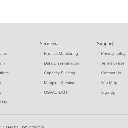
Us
Services
Support
 are
Forests Monitoring
Privacy policy
eam
Data Dissemination
Terms of use
tions
Capacity Building
Contact Us
rs
Mapping Services
Site Map
s
OSFAC-DMT
Sign Up
t Us
 KINSHASA - DR CONGO