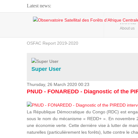
Latest news:
Webinar about Large Scale Monitoring and Land ...
HOME
About us
OSFAC Video - Addressing climate change from the ...
OSFAC Report 2019-2020
OSFAC Flyer 2020
Flooding and Erosion in Kinshasa - Open Cities ...
Super User
Thursday, 26 March 2020 00:23
PNUD - FONAREDD - Diagnostic of the PIR
La République Démocratique du Congo (RDC) est engagée
sous le nom du mécanisme « REDD+ ». En novembre 2012
une économie verte. Cette dernière vise à lutter de mani
naturelles (particulièrement les forêts), lutte contre l