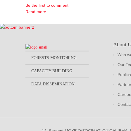
Be the first to comment!
Read more...
About 
Who we
FORESTS MONITORING
Our T
CAPACITY BUILDING
Publica
DATA DISSEMINATION
Partne
Career
Contac
14, Sergent MOKE Q/SOCIMAT, C/NGALIEMA.