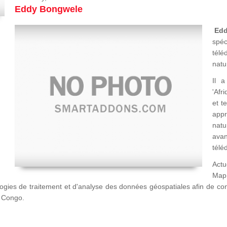
Eddy Bongwele
Ed
spéc
télé
natu
Il a
'Afr
et t
appr
natu
avan
télé
Actu
Map
logies de traitement et d'analyse des données géospatiales afin de c
u Congo.