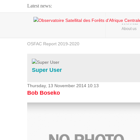
Latest news:
Webinar about Large Scale Monitoring and Land ...
HOME
About us
OSFAC Video - Addressing climate change from the ...
OSFAC Report 2019-2020
OSFAC Flyer 2020
Flooding and Erosion in Kinshasa - Open Cities ...
Super User
Thursday, 13 November 2014 10:13
Bob Boseko