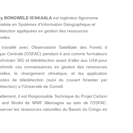
dy BONGWELE IS'AKAALA
est ingénieur Agronome
ialiste en Systèmes d'Information Géographique et
détection appliquées en gestion des ressources
relles.
 travaillé avec Observatoire Satellitale des Forets d
ique Centrale (OSFAC) pendant 4 ans comme formateurs
echnicien SIG et télédétection avant d'aller aux USA pour
ofondir ces connaissances en gestion des ressources
relles, le changement climatique, et les application
cées de télédétection (suivi du couvert forestier par
détection) a l'Université de Cornell.
ellement, il est Responsable Technique du Projet Carbon
 and Model de WWF Allemagne au sein de l'OSFAC.
onserver les ressources naturelles du Bassin du Congo en