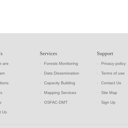
Us
Services
Support
 are
Forests Monitoring
Privacy policy
eam
Data Dissemination
Terms of use
tions
Capacity Building
Contact Us
rs
Mapping Services
Site Map
s
OSFAC-DMT
Sign Up
t Us