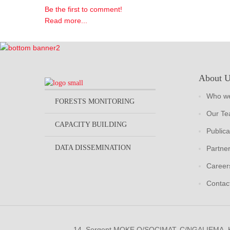
Be the first to comment!
Read more...
About 
Who we
FORESTS MONITORING
Our T
CAPACITY BUILDING
Publica
DATA DISSEMINATION
Partne
Career
Contac
14, Sergent MOKE Q/SOCIMAT, C/NGALIEMA.