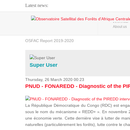
Latest news:
Webinar about Large Scale Monitoring and Land ...
HOME
About us
OSFAC Video - Addressing climate change from the ...
OSFAC Report 2019-2020
OSFAC Flyer 2020
Flooding and Erosion in Kinshasa - Open Cities ...
Super User
Thursday, 26 March 2020 00:23
PNUD - FONAREDD - Diagnostic of the PIR
La République Démocratique du Congo (RDC) est engagée
sous le nom du mécanisme « REDD+ ». En novembre 2012
une économie verte. Cette dernière vise à lutter de mani
naturelles (particulièrement les forêts), lutte contre l