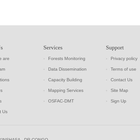
Us
Services
Support
 are
Forests Monitoring
Privacy policy
eam
Data Dissemination
Terms of use
tions
Capacity Building
Contact Us
rs
Mapping Services
Site Map
s
OSFAC-DMT
Sign Up
t Us
 KINSHASA - DR CONGO