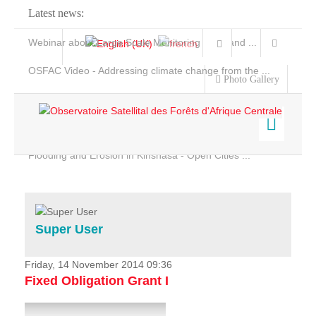
Latest news:
Webinar about Large Scale Monitoring and Land ...
OSFAC Video - Addressing climate change from the ...
Photo Gallery
OSFAC Report 2019-2020
OSFAC Flyer 2020
Flooding and Erosion in Kinshasa - Open Cities ...
Home
Data & Products
Services
Super User
Projects
News & Stories
Friday, 14 November 2014 09:36
Fixed Obligation Grant I