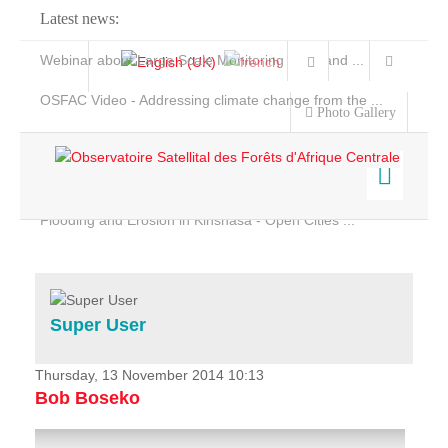
Latest news:
Webinar about Large Scale Monitoring and Land ...
OSFAC Video - Addressing climate change from the ...
Photo Gallery
OSFAC Report 2019-2020
OSFAC Flyer 2020
Flooding and Erosion in Kinshasa - Open Cities ...
Home
Data & Products
Services
Super User
Projects
News & Stories
Thursday, 13 November 2014 10:13
Bob Boseko