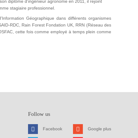
on diplôme d'ingénieur agronome en 2011, il rejoint
omme stagiaire professionnel.
'Information Géographique dans différents organismes
SAID-RDC, Rain Forest Fondation UK, RRN (Réseau des
 l'OSFAC, cette fois comme employé à temps plein comme
Follow us
Facebook
Google plus