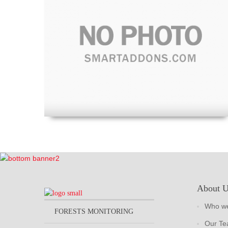
About 
Who we
FORESTS MONITORING
Our T