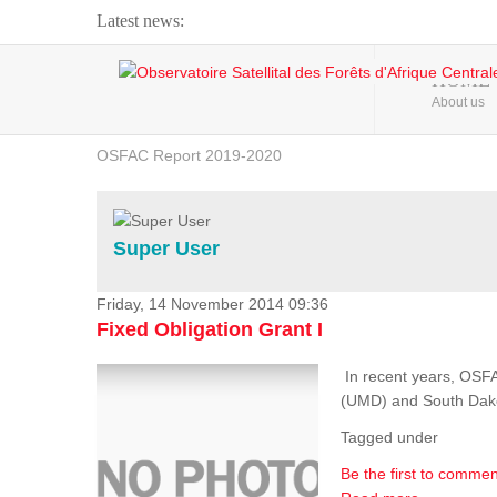
Latest news:
Webinar about Large Scale Monitoring and Land ...
HOME
About us
OSFAC Video - Addressing climate change from the ...
OSFAC Report 2019-2020
OSFAC Flyer 2020
Flooding and Erosion in Kinshasa - Open Cities ...
Super User
Friday, 14 November 2014 09:36
Fixed Obligation Grant I
In recent years, OSF
(UMD) and South Dakota
Tagged under
Be the first to commen