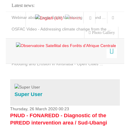
Latest news:
Webinar about Large Scale Monitoring and Land ...
OSFAC Video - Addressing climate change from the ...
Photo Gallery
OSFAC Report 2019-2020
OSFAC Flyer 2020
Flooding and Erosion in Kinshasa - Open Cities ...
Home
Data & Products
Services
Super User
Projects
News & Stories
Thursday, 26 March 2020 00:23
PNUD - FONAREDD - Diagnostic of the
PIREDD intervention area / Sud-Ubangi