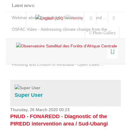
Latest news:
Webinar about Large Scale Monitoring and Land ...
OSFAC Video - Addressing climate change from the ...
Photo Gallery
OSFAC Report 2019-2020
OSFAC Flyer 2020
Flooding and Erosion in Kinshasa - Open Cities ...
Home
Data & Products
Services
Super User
Projects
News & Stories
Thursday, 26 March 2020 00:23
PNUD - FONAREDD - Diagnostic of the
PIREDD intervention area / Sud-Ubangi