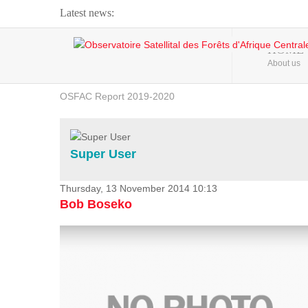
Latest news:
Webinar about Large Scale Monitoring and Land ...
HOME
About us
OSFAC Video - Addressing climate change from the ...
OSFAC Report 2019-2020
OSFAC Flyer 2020
Flooding and Erosion in Kinshasa - Open Cities ...
Super User
Thursday, 13 November 2014 10:13
Bob Boseko