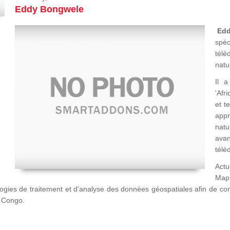
Eddy Bongwele
Ed
spéc
télé
natu
Il a
'Afr
et t
appr
natu
avan
télé
Actu
Map
logies de traitement et d'analyse des données géospatiales afin de c
u Congo.