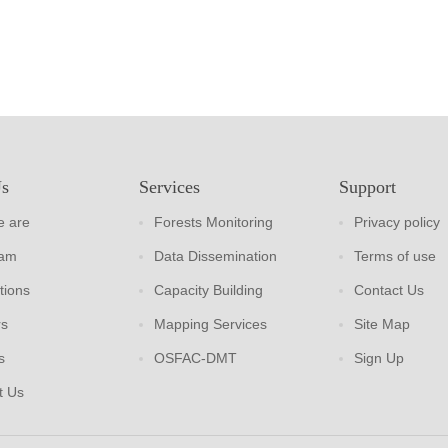
Us
Services
Support
 are
Forests Monitoring
Privacy policy
eam
Data Dissemination
Terms of use
tions
Capacity Building
Contact Us
rs
Mapping Services
Site Map
s
OSFAC-DMT
Sign Up
t Us