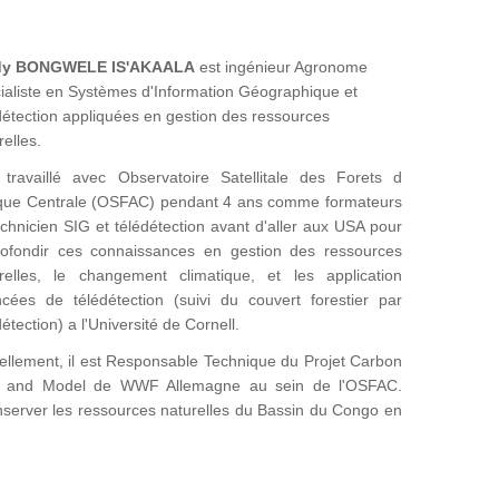
dy BONGWELE IS'AKAALA
est ingénieur Agronome
ialiste en Systèmes d'Information Géographique et
détection appliquées en gestion des ressources
relles.
 travaillé avec Observatoire Satellitale des Forets d
ique Centrale (OSFAC) pendant 4 ans comme formateurs
echnicien SIG et télédétection avant d'aller aux USA pour
ofondir ces connaissances en gestion des ressources
relles, le changement climatique, et les application
cées de télédétection (suivi du couvert forestier par
détection) a l'Université de Cornell.
ellement, il est Responsable Technique du Projet Carbon
 and Model de WWF Allemagne au sein de l'OSFAC.
onserver les ressources naturelles du Bassin du Congo en