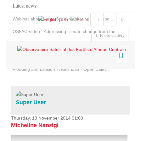
Latest news:
Webinar about Large Scale Monitoring and Land ...
OSFAC Video - Addressing climate change from the ...
Photo Gallery
OSFAC Report 2019-2020
OSFAC Flyer 2020
Flooding and Erosion in Kinshasa - Open Cities ...
Home
Data & Products
Services
Super User
Projects
News & Stories
Thursday, 13 November 2014 01:00
Micheline Nanzigi